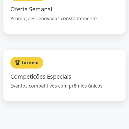
Oferta Semanal
Promoções renovadas constantemente
🏆 Torneio
Competições Especiais
Eventos competitivos com prêmios únicos