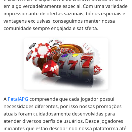
em algo verdadeiramente especial. Com uma variedade
impressionante de ofertas sazonais, bônus especiais e
vantagens exclusivas, conseguimos manter nossa
comunidade sempre engajada e satisfeita.
A
PetalAPG
compreende que cada jogador possui
necessidades diferentes, por isso nossas promoções
atuais foram cuidadosamente desenvolvidas para
atender diversos perfis de usuários. Desde jogadores
iniciantes que estão descobrindo nossa plataforma até