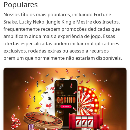
Populares
Nossos títulos mais populares, incluindo Fortune
Snake, Lucky Neko, Jungle King e Mestre dos Insetos,
frequentemente recebem promoções dedicadas que
amplificam ainda mais a experiência de jogo. Essas
ofertas especializadas podem incluir multiplicadores
exclusivos, rodadas extras ou acesso a recursos
premium que normalmente não estariam disponíveis.